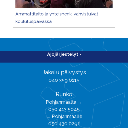
Ammattitaito ja yhteishenki vahvistuivat
koulutuspäivässä
Ajojärjestelyt ›
Jakelu päivystys
040 359 0115
Runko
Pohjanmaalta →
050 413 5045
→ Pohjanmaalle
050 430 0291